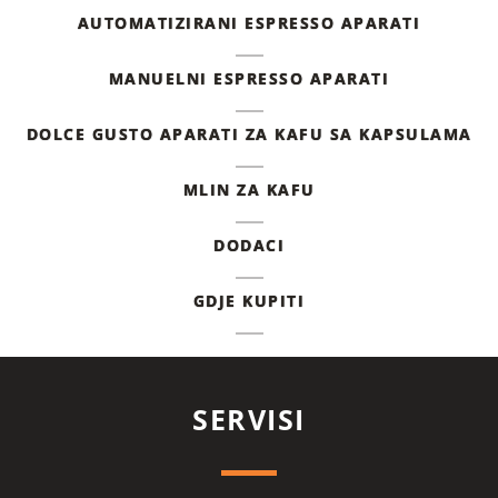
težina
7.06 kg
AUTOMATIZIRANI ESPRESSO APARATI
tehničke karakteristike
MANUELNI ESPRESSO APARATI
automatsko duplo mljevenje kafe za dugu
kafu (220ml)
DOLCE GUSTO APARATI ZA KAFU SA KAPSULAMA
broj crnih kafa pripremljenih
2
istovremeno, ciklusi
MLIN ZA KAFU
broj šoljica koje se pripremaju
2
istovremeno
DODACI
broj unaprijed definisanih recepata
4
GDJE KUPITI
cjevčica za paru
indikator za kamenac
automatizirani
SERVISI
kapacitet spremnik za vodu (l)
1.7 l
kapacitet spremnik za zrna kafe
260 g