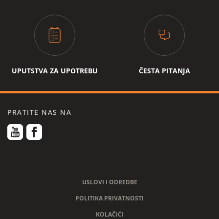
max udaljenost cjevčice za kafu i posude
10.5 cm
za otkapavanje
podesiva finoća mljevenja kafe
da - 5 nivoa
podesiva količina mljevenja kafe
6-9 g
podesiva količina vode u šoljici
UPUTSTVA ZA UPOTREBU
ČESTA PITANJA
program čišćenja
automatizirani
program ispiranja
automatizirani
PRATITE NAS NA
USLOVI I ODREDBE
POLITIKA PRIVATNOSTI
KOLAČIĆI