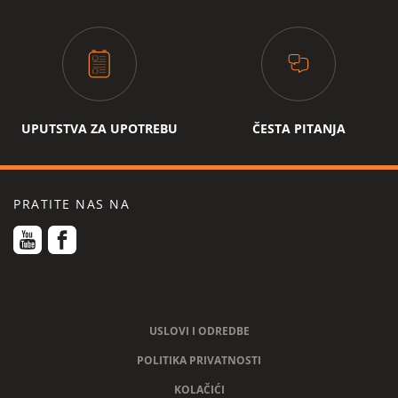
funkcija pare
funkcija vruće vode
one-touch-cappuccino funkcija
UPUTSTVA ZA UPOTREBU
ČESTA PITANJA
indikator nivoa vode
da
set dobrodošlice
PRATITE NAS NA
vidljiv nivo vode
broj šoljica koje se pripremaju
2
istovremeno
broj istovremeno pripremljenih kafa sa
2
mlijekom, ciklusi
USLOVI I ODREDBE
broj crnih kafa pripremljenih
2
istovremeno, ciklusi
POLITIKA PRIVATNOSTI
KOLAČIĆI
automatsko isključivanje