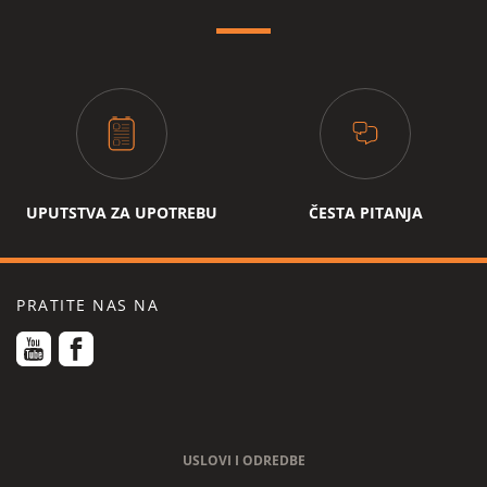
9 kafa
kafu
kapacitet spremnik za vodu (l)
1.7 l
kapacitet spremnik za zrna kafe
260 g
automatsko duplo mljevenje kafe za
dugu kafu (220ml)
PAUZA ZA KAFU, DORUČAK
KREMA OD KAFE
skladištenje kabla
ne
UPUTSTVA ZA UPOTREBU
ČESTA PITANJA
indikator za kamenac
automatski
max udaljenost cjevčice za kafu i
10.5 cm
posude za otkapavanje
PRATITE NAS NA
cjevčica za paru
izlaz za kafu podesiv po visini
funkcija pare
USLOVI I ODREDBE
funkcija vruće vode
ne