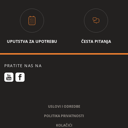
podešavanje temperature kafe
da
podesiva finoća mljevenja kafe
da
podesiva količina mljevenja kafe
da
UPUTSTVA ZA UPOTREBU
ČESTA PITANJA
podesiva količina vode u šoljici
PRATITE NAS NA
USLOVI I ODREDBE
POLITIKA PRIVATNOSTI
KOLAČIĆI