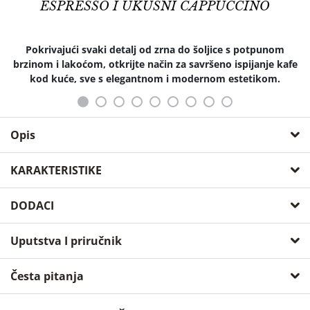
ESPRESSO I UKUSNI CAPPUCCINO
Pokrivajući svaki detalj od zrna do šoljice s potpunom
brzinom i lakoćom, otkrijte način za savršeno ispijanje kafe
kod kuće, sve s elegantnom i modernom estetikom.
Opis
SAVRŠEN ESPRESSO I CAPPUCCINO DO
KARAKTERISTIKE
ZADNJEG DETALJA
osnovne karakteristike
DODACI
S najvećom pažnjom i preciznošću do najsitnijeg detalja,
KRUPS Evidence automatski espresso aparat proizvodi
boja
bijela
neuporedivo iskustvo pripreme kafe od zrna do šoljice. 15
Uputstva I priručnik
različitih postavki otključavaju sve vaše omiljene napitke,
SET ZA ČIŠĆENJE ESPRESSO APARATA ZA KAFU SA
definisanih recepata
15
MLINOM
od aromatičnog espressa do savršeno uravnoteženog One-
Česta pitanja
Touch cappuccina, s mogućnošću "dodatne arome" da biste
ekran
led
dodali dodatni okus i energiju u bilo koji napitak ili dodatna