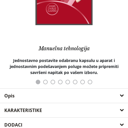
Manuelna tehnologija
Jednostavno postavite odabranu kapsulu u aparat i
jednostavnim podešavanjem poluge možete pripremiti
savršeni napitak po vašem izboru.
Opis
Uživajte u pripremi raznovrsnih napitaka!
KARAKTERISTIKE
NESCAFÉ® Dolce Gusto® Infinissima Krups aparat za kafu s
osnovne karakteristike
DODACI
kapsulama omogućava vam uživanje u beskonačnim