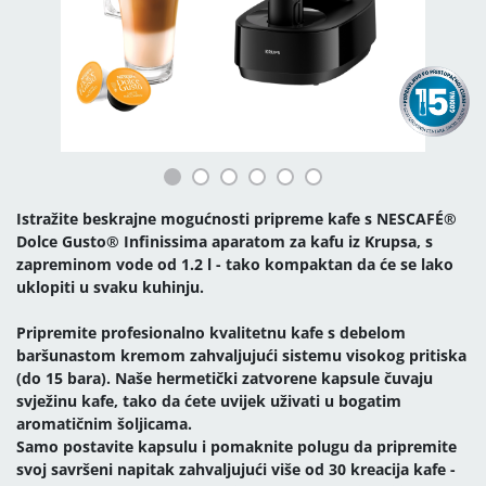
Istražite beskrajne mogućnosti pripreme kafe s NESCAFÉ®
Dolce Gusto® Infinissima aparatom za kafu iz Krupsa, s
zapreminom vode od 1.2 l - tako kompaktan da će se lako
uklopiti u svaku kuhinju.
Pripremite profesionalno kvalitetnu kafe s debelom
baršunastom kremom zahvaljujući sistemu visokog pritiska
(do 15 bara). Naše hermetički zatvorene kapsule čuvaju
svježinu kafe, tako da ćete uvijek uživati u bogatim
aromatičnim šoljicama.
Samo postavite kapsulu i pomaknite polugu da pripremite
svoj savršeni napitak zahvaljujući više od 30 kreacija kafe -